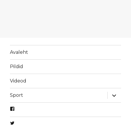
Avaleht
Pildid
Videod
laienda
Sport
alamme