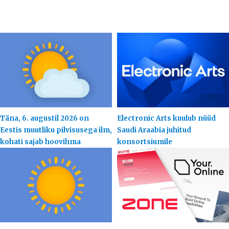
Täna, 6. augustil 2026 on
Electronic Arts kuulub nüüd
Eestis muutliku pilvisusega ilm,
Saudi Araabia juhitud
kohati sajab hoovihma
konsortsiumile