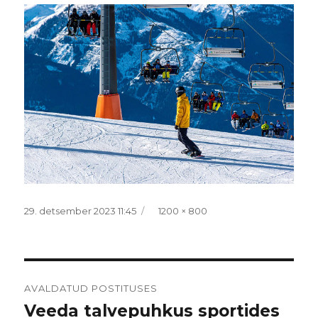
Postitatud
Täissuurus
29. detsember 2023 11:45
1200 × 800
Navigeerimine
AVALDATUD POSTITUSES
Veeda talvepuhkus sportides