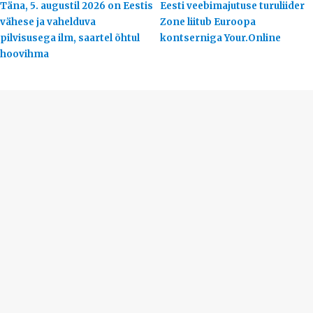
Täna, 5. augustil 2026 on Eestis
Eesti veebimajutuse turuliider
vähese ja vahelduva
Zone liitub Euroopa
pilvisusega ilm, saartel õhtul
kontserniga Your.Online
hoovihma