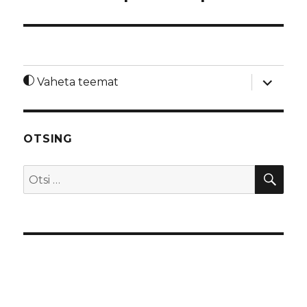
laienda
Vaheta teemat
alamme
OTSING
OTS
Otsi: