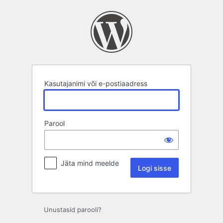
Logi
sisse
Kasutajanimi või e-postiaadress
Parool
Jäta mind meelde
Unustasid parooli?