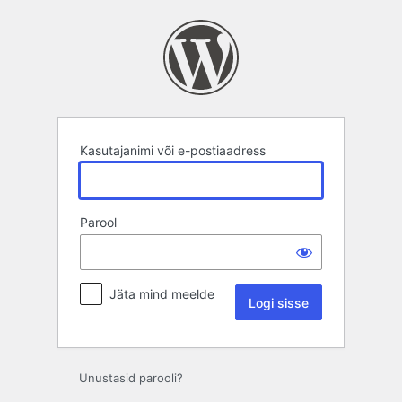
Logi
sisse
Kasutajanimi või e-postiaadress
Parool
Jäta mind meelde
Unustasid parooli?