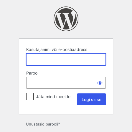
Logi
sisse
Kasutajanimi või e-postiaadress
Parool
Jäta mind meelde
Unustasid parooli?