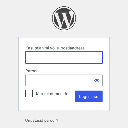
Logi
sisse
Kasutajanimi või e-postiaadress
Parool
Jäta mind meelde
Unustasid parooli?