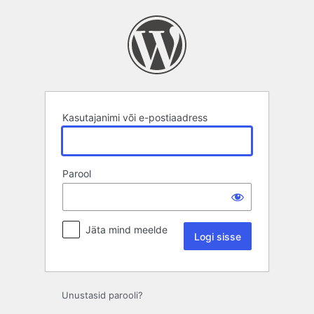
Logi
sisse
Kasutajanimi või e-postiaadress
Parool
Jäta mind meelde
Unustasid parooli?