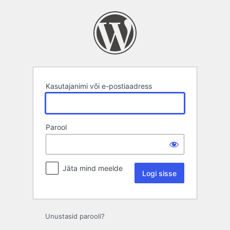
Logi
sisse
Kasutajanimi või e-postiaadress
Parool
Jäta mind meelde
Unustasid parooli?