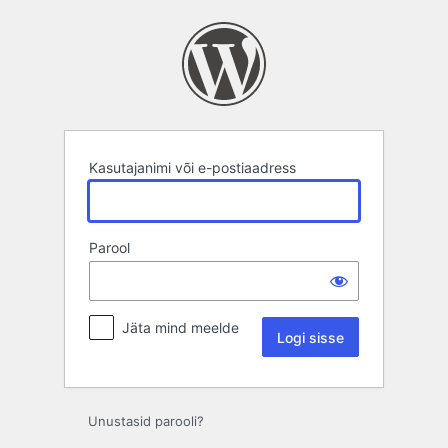
Logi
sisse
Kasutajanimi või e-postiaadress
Parool
Jäta mind meelde
Unustasid parooli?