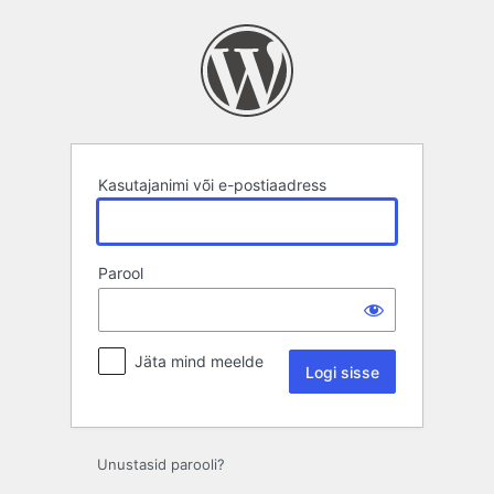
Logi
sisse
Kasutajanimi või e-postiaadress
Parool
Jäta mind meelde
Unustasid parooli?