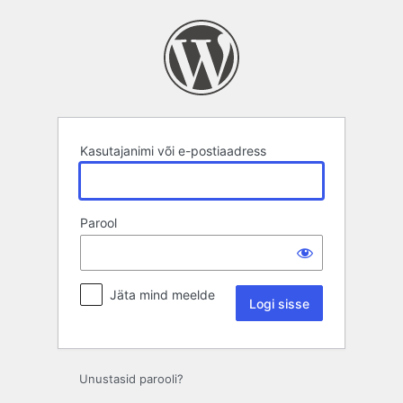
Logi
sisse
Kasutajanimi või e-postiaadress
Parool
Jäta mind meelde
Unustasid parooli?