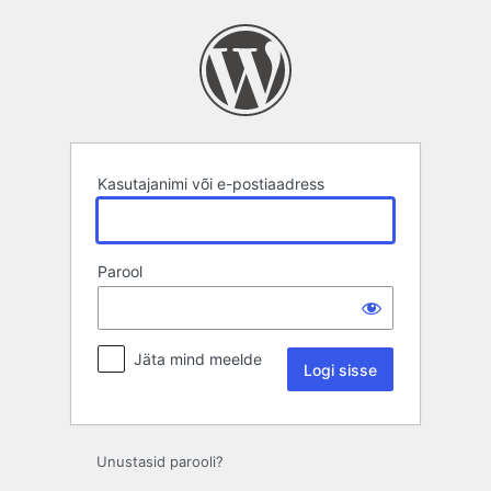
Logi
sisse
Kasutajanimi või e-postiaadress
Parool
Jäta mind meelde
Unustasid parooli?