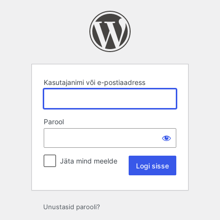
Logi
sisse
Kasutajanimi või e-postiaadress
Parool
Jäta mind meelde
Unustasid parooli?