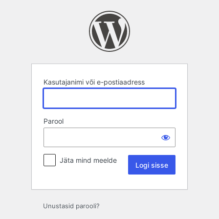
Logi
sisse
Kasutajanimi või e-postiaadress
Parool
Jäta mind meelde
Unustasid parooli?