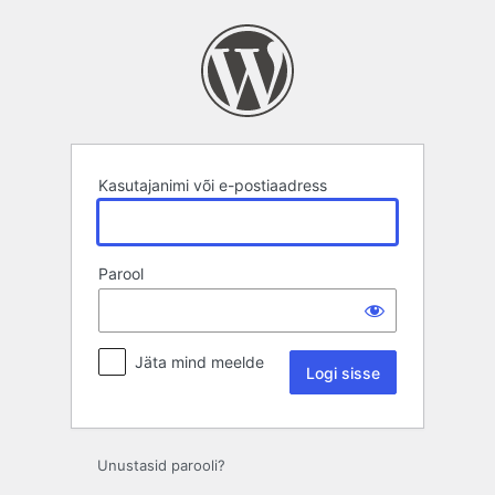
Logi
sisse
Kasutajanimi või e-postiaadress
Parool
Jäta mind meelde
Unustasid parooli?