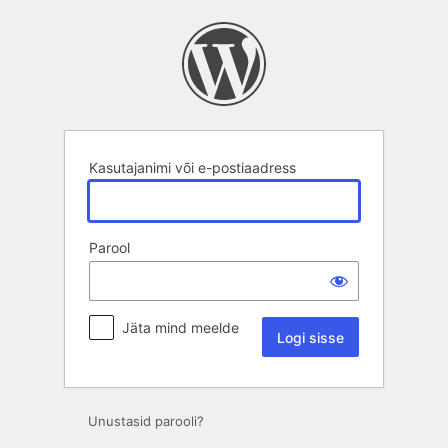
Logi
sisse
Kasutajanimi või e-postiaadress
Parool
Jäta mind meelde
Unustasid parooli?