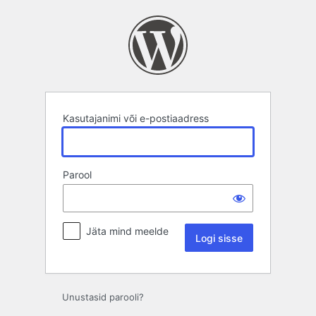
Logi
sisse
Kasutajanimi või e-postiaadress
Parool
Jäta mind meelde
Unustasid parooli?