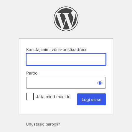
Logi
sisse
Kasutajanimi või e-postiaadress
Parool
Jäta mind meelde
Unustasid parooli?