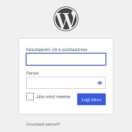
Logi
sisse
Kasutajanimi või e-postiaadress
Parool
Jäta mind meelde
Unustasid parooli?