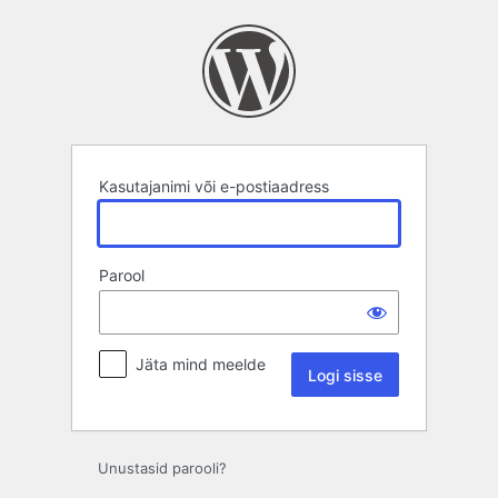
Logi
sisse
Kasutajanimi või e-postiaadress
Parool
Jäta mind meelde
Unustasid parooli?