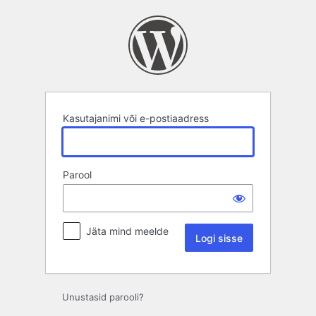
Logi
sisse
Kasutajanimi või e-postiaadress
Parool
Jäta mind meelde
Unustasid parooli?