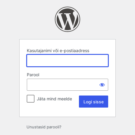
Logi
sisse
Kasutajanimi või e-postiaadress
Parool
Jäta mind meelde
Unustasid parooli?