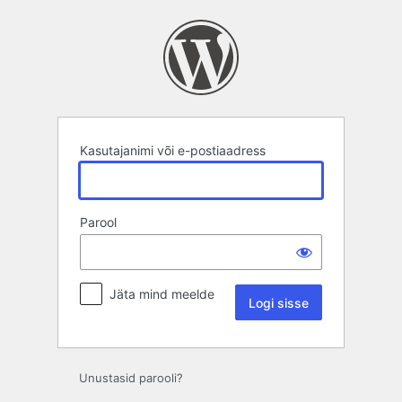
Logi
sisse
Kasutajanimi või e-postiaadress
Parool
Jäta mind meelde
Unustasid parooli?