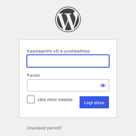
Logi
sisse
Kasutajanimi või e-postiaadress
Parool
Jäta mind meelde
Unustasid parooli?