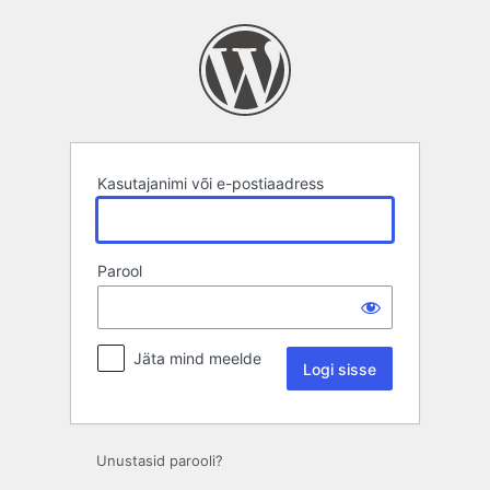
Logi
sisse
Kasutajanimi või e-postiaadress
Parool
Jäta mind meelde
Unustasid parooli?