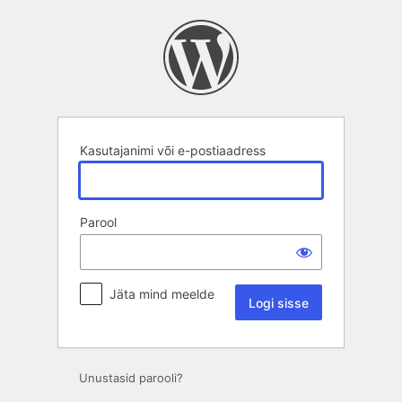
Logi
sisse
Kasutajanimi või e-postiaadress
Parool
Jäta mind meelde
Unustasid parooli?