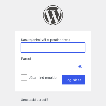
Logi
sisse
Kasutajanimi või e-postiaadress
Parool
Jäta mind meelde
Unustasid parooli?