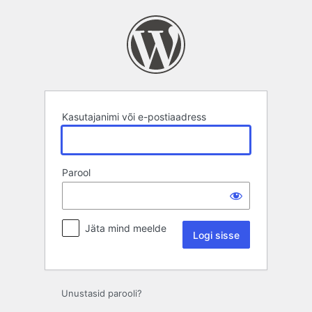
Logi
sisse
Kasutajanimi või e-postiaadress
Parool
Jäta mind meelde
Unustasid parooli?