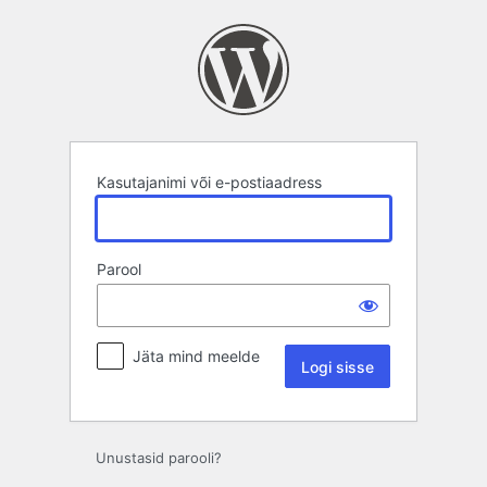
Logi
sisse
Kasutajanimi või e-postiaadress
Parool
Jäta mind meelde
Unustasid parooli?