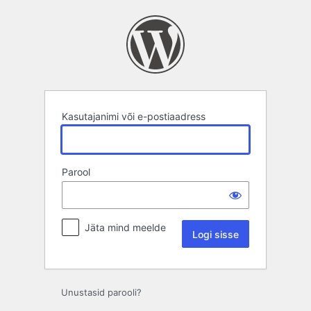
Logi
sisse
Kasutajanimi või e-postiaadress
Parool
Jäta mind meelde
Unustasid parooli?