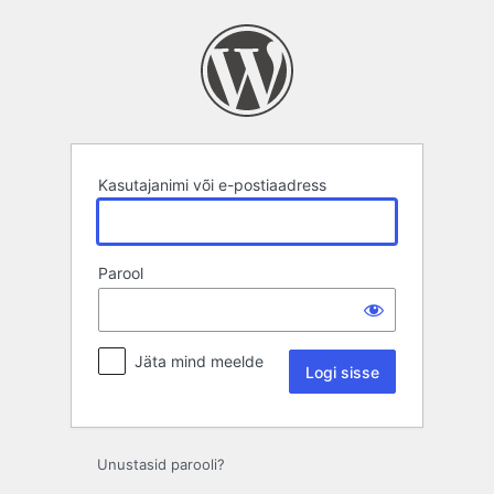
Logi
sisse
Kasutajanimi või e-postiaadress
Parool
Jäta mind meelde
Unustasid parooli?