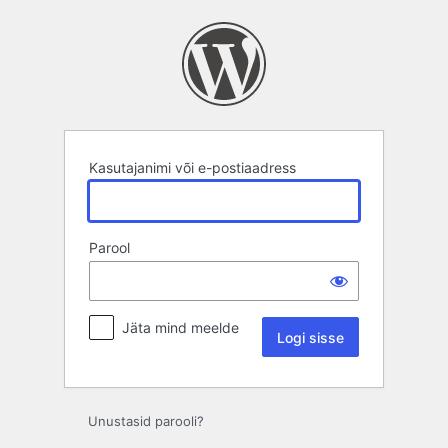
Logi
sisse
Kasutajanimi või e-postiaadress
Parool
Jäta mind meelde
Unustasid parooli?