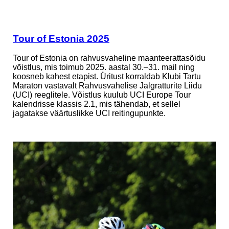
Tour of Estonia 2025
Tour of Estonia on rahvusvaheline maanteerattasõidu
võistlus, mis toimub 2025. aastal 30.–31. mail ning
koosneb kahest etapist. Üritust korraldab Klubi Tartu
Maraton vastavalt Rahvusvahelise Jalgratturite Liidu
(UCI) reeglitele. Võistlus kuulub UCI Europe Tour
kalendrisse klassis 2.1, mis tähendab, et sellel
jagatakse väärtuslikke UCI reitingupunkte.