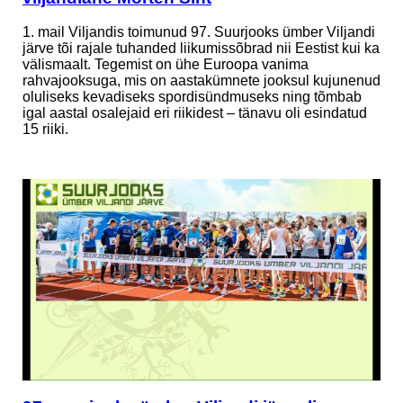
1. mail Viljandis toimunud 97. Suurjooks ümber Viljandi
järve tõi rajale tuhanded liikumissõbrad nii Eestist kui ka
välismaalt. Tegemist on ühe Euroopa vanima
rahvajooksuga, mis on aastakümnete jooksul kujunenud
oluliseks kevadiseks spordisündmuseks ning tõmbab
igal aastal osalejaid eri riikidest – tänavu oli esindatud
15 riiki.