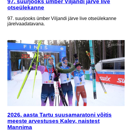
97. suurjooks ümber Viljandi järve live
otseülekanne
97. suurjooks ümber Viljandi järve live otseülekanne
järelvaadatavana.
2026. aasta Tartu suusamaratoni võitis
meeste arvestuses Kalev, naistest
Mannima