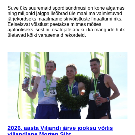
Suve üks suuremaid spordisündmusi on kohe algamas
ning miljonid jalgpallisõbrad üle maailma valmistuvad
järjekordseks maailmameistrivõistluste finaalturniiriks.
Eelseisvat võistlust peetakse mitmes mõttes
ajalooliseks, sest nii osalejate arv kui ka mängude hulk
ületavad kõiki varasemaid rekordeid.
2026. aasta Viljandi järve jooksu võitis
viljandlane Morten Siht