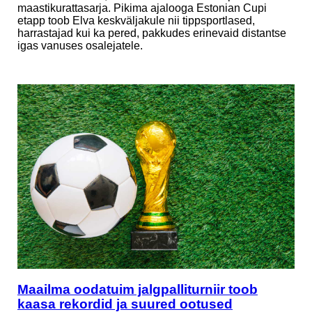
maastikurattasarja. Pikima ajalooga Estonian Cupi
etapp toob Elva keskväljakule nii tippsportlased,
harrastajad kui ka pered, pakkudes erinevaid distantse
igas vanuses osalejatele.
Maailma oodatuim jalgpalliturniir toob
kaasa rekordid ja suured ootused