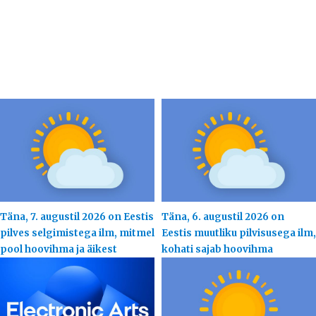
Täna, 7. augustil 2026 on Eestis
Täna, 6. augustil 2026 on
pilves selgimistega ilm, mitmel
Eestis muutliku pilvisusega ilm,
pool hoovihma ja äikest
kohati sajab hoovihma