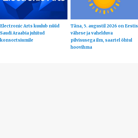
Electronic Arts kuulub nüüd
Täna, 5. augustil 2026 on Eestis
Saudi Araabia juhitud
vähese ja vahelduva
konsortsiumile
pilvisusega ilm, saartel õhtul
hoovihma