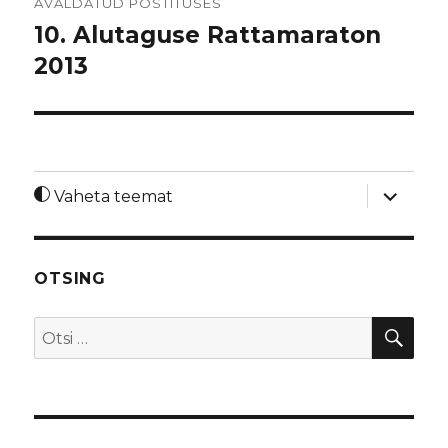
AVALDATUD POSTITUSES
10. Alutaguse Rattamaraton
2013
laienda
Vaheta teemat
alamme
OTSING
OTS
Otsi: