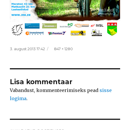
Postitatud
Täissuurus
3. august 2013 17:42
847 × 1280
Lisa kommentaar
Vabandust, kommenteerimiseks pead
sisse
logima
.
Navigeerimine