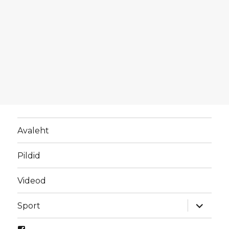
Avaleht
Pildid
Videod
laienda
Sport
alamme