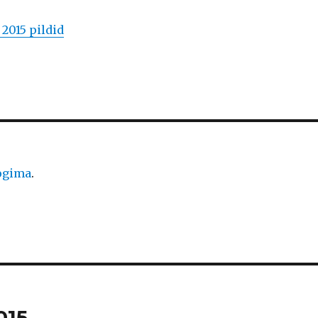
2015 pildid
logima
.
015