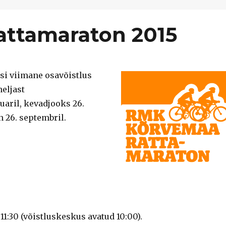
ttamaraton 2015
si viimane osavõistlus
eljast
uaril, kevadjooks 26.
on 26. septembril.
11:30 (võistluskeskus avatud 10:00).