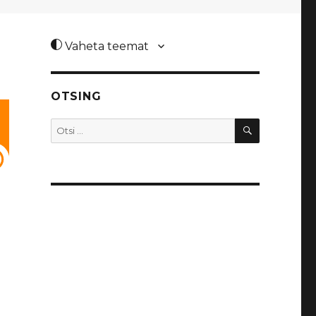
Vaheta teemat
OTSING
OTSI
Otsi: