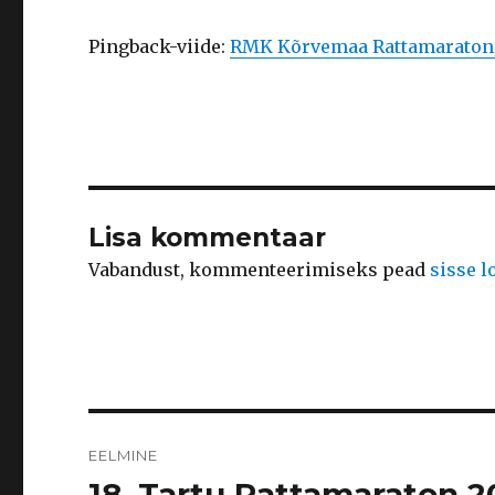
Pingback-viide:
RMK Kõrvemaa Rattamaraton 
Lisa kommentaar
Vabandust, kommenteerimiseks pead
sisse 
Navigeerimine
EELMINE
18. Tartu Rattamaraton 2
Eelmine