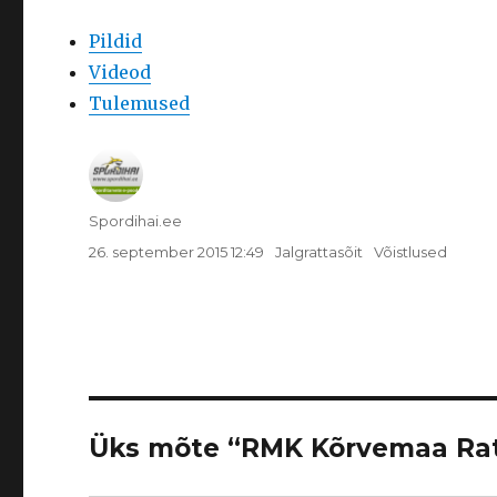
Pildid
Videod
Tulemused
Autor
Spordihai.ee
Postitatud
Rubriigid
Sildid
26. september 2015 12:49
Jalgrattasõit
Võistlused
Üks mõte “RMK Kõrvemaa Rat