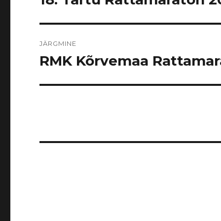
postitus:
JÄRGMINE
RMK Kõrvemaa Rattamar
Järgmine
postitus: