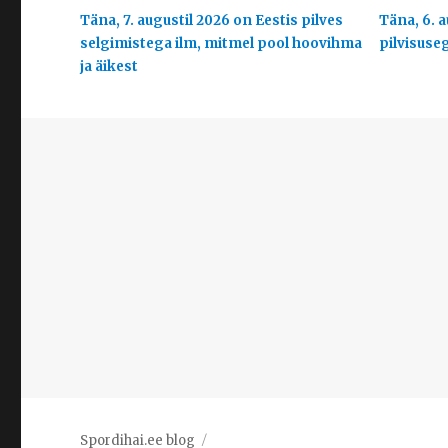
Täna, 7. augustil 2026 on Eestis pilves
Täna, 6. a
selgimistega ilm, mitmel pool hoovihma
pilvisuse
ja äikest
Spordihai.ee blog