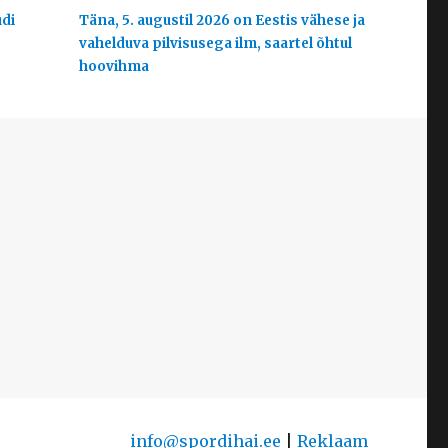
udi
Täna, 5. augustil 2026 on Eestis vähese ja
vahelduva pilvisusega ilm, saartel õhtul
hoovihma
info@spordihai.ee
|
Reklaam