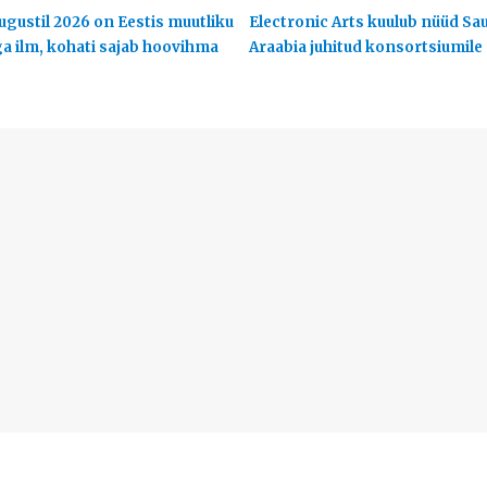
ugustil 2026 on Eestis muutliku
Electronic Arts kuulub nüüd Sa
ga ilm, kohati sajab hoovihma
Araabia juhitud konsortsiumile