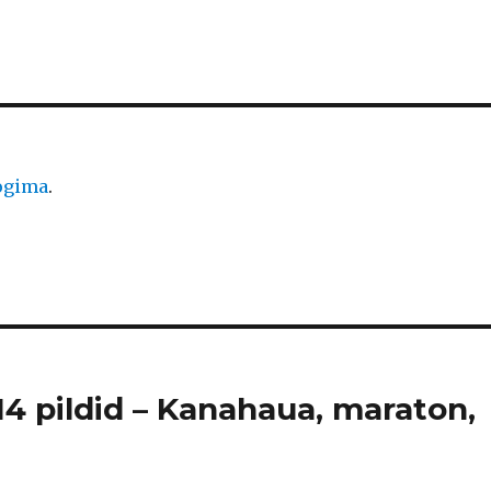
logima
.
14 pildid – Kanahaua, maraton,