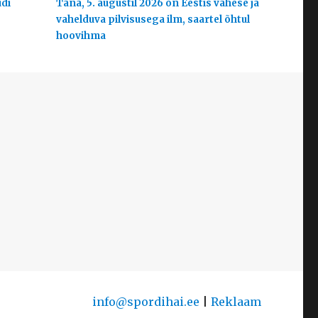
udi
Täna, 5. augustil 2026 on Eestis vähese ja
vahelduva pilvisusega ilm, saartel õhtul
hoovihma
info@spordihai.ee
|
Reklaam