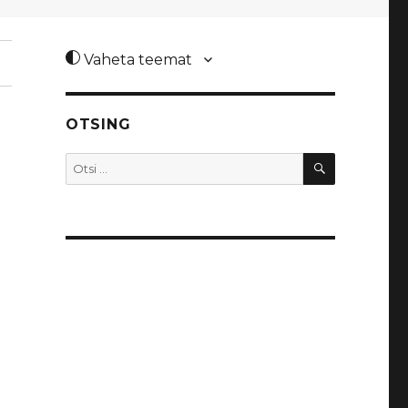
Vaheta teemat
OTSING
OTSI
Otsi: