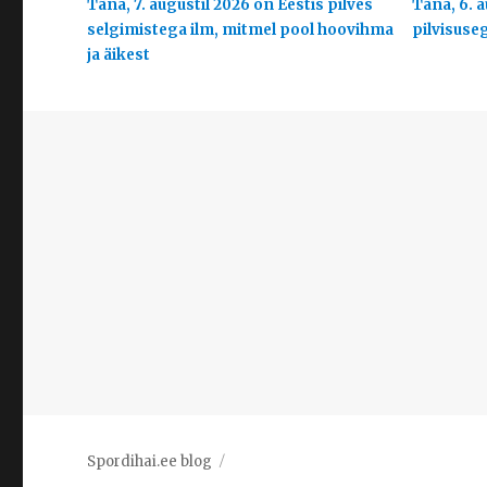
Täna, 7. augustil 2026 on Eestis pilves
Täna, 6. a
selgimistega ilm, mitmel pool hoovihma
pilvisuse
ja äikest
Spordihai.ee blog