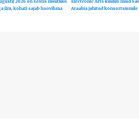
ugustil 2026 on Eestis muutliku
Electronic Arts kuulub nüüd Sa
ga ilm, kohati sajab hoovihma
Araabia juhitud konsortsiumile