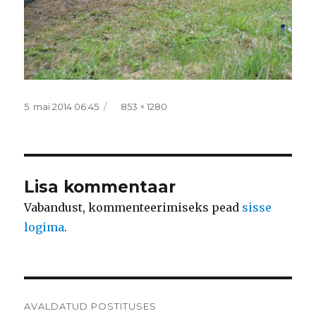
Postitatud
Täissuurus
5. mai 2014 06:45
853 × 1280
Lisa kommentaar
Vabandust, kommenteerimiseks pead
sisse
logima
.
Navigeerimine
AVALDATUD POSTITUSES