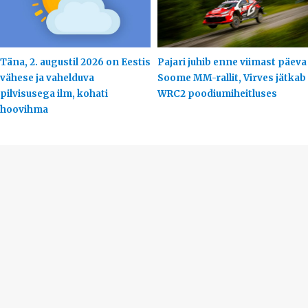
Täna, 2. augustil 2026 on Eestis
Pajari juhib enne viimast päeva
vähese ja vahelduva
Soome MM-rallit, Virves jätkab
pilvisusega ilm, kohati
WRC2 poodiumiheitluses
hoovihma