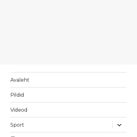
Avaleht
Pildid
Videod
laienda
Sport
alamme