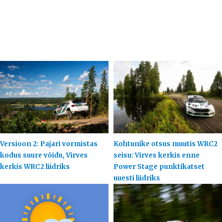
Versioon 2: Pajari vormistas
Kohtunike otsus muutis WRC2
kodus suure võidu, Virves
seisu: Virves kerkis enne
kerkis WRC2 liidriks
Power Stage punktikatset
uuesti liidriks