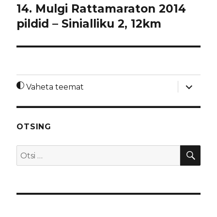
14. Mulgi Rattamaraton 2014
pildid – Sinialliku 2, 12km
laienda
Vaheta teemat
alamme
OTSING
OTS
Otsi: