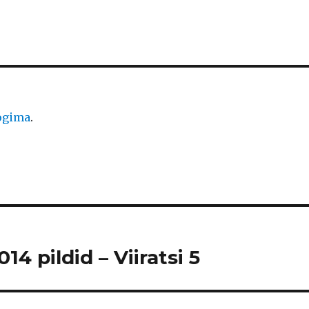
logima
.
4 pildid – Viiratsi 5