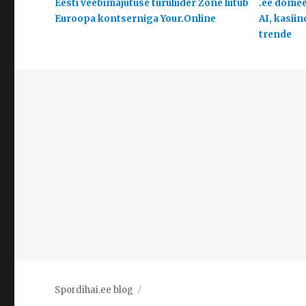
Eesti veebimajutuse turuliider Zone liitub
.ee domeen
Euroopa kontserniga Your.Online
AI, kasiin
trende
Spordihai.ee blog