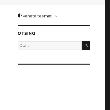
Vaheta teemat
OTSING
OTSI
Otsi: