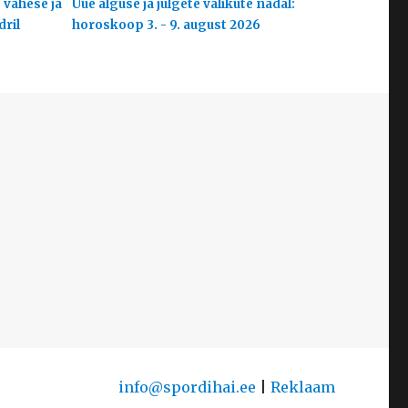
 vähese ja
Uue alguse ja julgete valikute nädal:
dril
horoskoop 3. - 9. august 2026
info@spordihai.ee
|
Reklaam