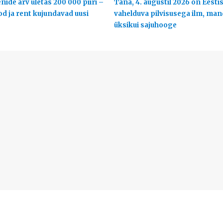
ide arv ületas 200 000 piiri –
Täna, 4. augustil 2026 on Eestis
od ja rent kujundavad uusi
vahelduva pilvisusega ilm, man
üksikui sajuhooge