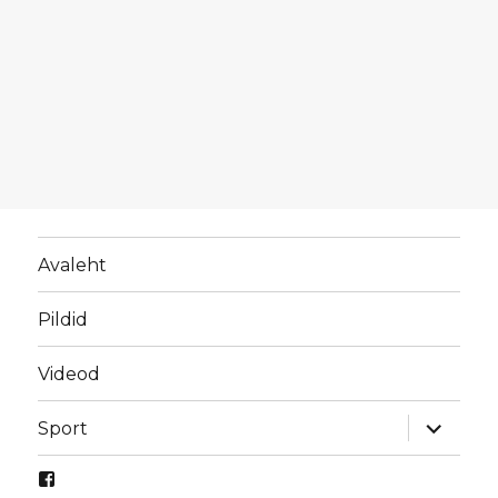
Avaleht
Pildid
Videod
laienda
Sport
alamme