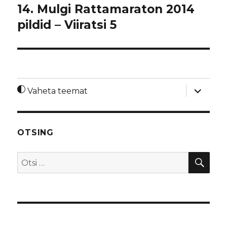
14. Mulgi Rattamaraton 2014
pildid – Viiratsi 5
laienda
Vaheta teemat
alamme
OTSING
OTS
Otsi: