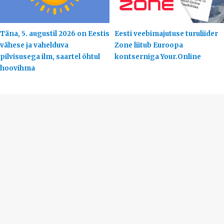
Täna, 5. augustil 2026 on Eestis
Eesti veebimajutuse turuliider
vähese ja vahelduva
Zone liitub Euroopa
pilvisusega ilm, saartel õhtul
kontserniga Your.Online
hoovihma