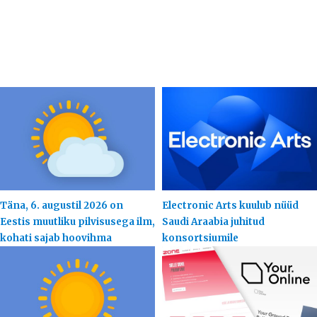
Täna, 6. augustil 2026 on
Electronic Arts kuulub nüüd
Eestis muutliku pilvisusega ilm,
Saudi Araabia juhitud
kohati sajab hoovihma
konsortsiumile