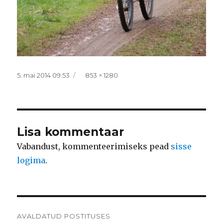
Postitatud
Täissuurus
5. mai 2014 09:53
853 × 1280
Lisa kommentaar
Vabandust, kommenteerimiseks pead
sisse
logima
.
Navigeerimine
AVALDATUD POSTITUSES