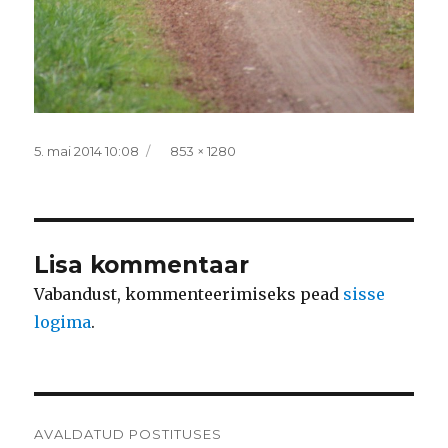
Postitatud
Täissuurus
5. mai 2014 10:08
853 × 1280
Lisa kommentaar
Vabandust, kommenteerimiseks pead
sisse
logima
.
Navigeerimine
AVALDATUD POSTITUSES