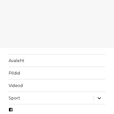
Avaleht
Pildid
Videod
laienda
Sport
alamme