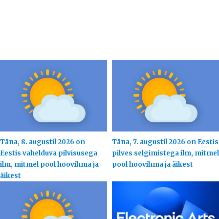
Täna, 8. augustil 2026 on
Täna, 7. augustil 2026 on Eestis
Eestis vahelduva pilvisusega
pilves selgimistega ilm, mitmel
ilm, mitmel pool hoovihma ja
pool hoovihma ja äikest
äikest