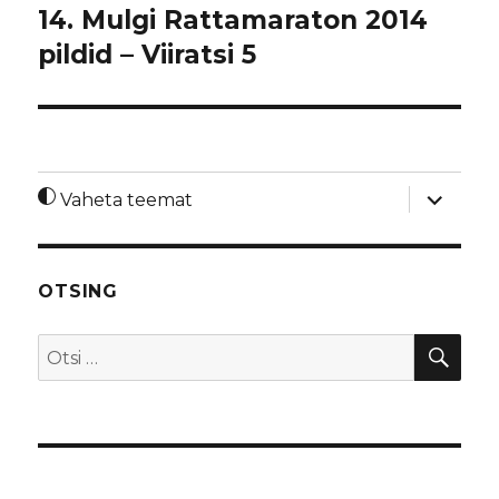
14. Mulgi Rattamaraton 2014
pildid – Viiratsi 5
laienda
Vaheta teemat
alamme
OTSING
OTS
Otsi: