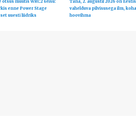
 otsus muutis WRC2 seisu:
Täna, 2. augustil 2026 on Eestis
rkis enne Power Stage
vahelduva pilvisusega ilm, koha
et uuesti liidriks
hoovihma