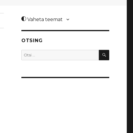
Vaheta teemat
OTSING
OTSI
Otsi: