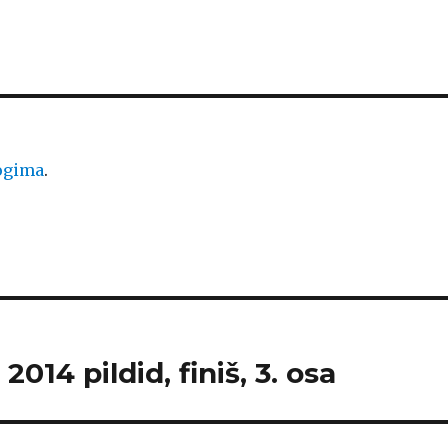
logima
.
014 pildid, finiš, 3. osa