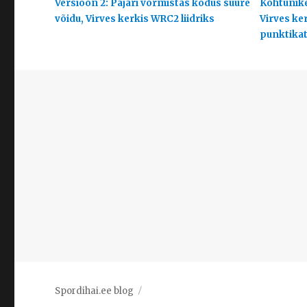
Versioon 2: Pajari vormistas kodus suure
Kohtunike
võidu, Virves kerkis WRC2 liidriks
Virves ke
punktikats
Spordihai.ee blog