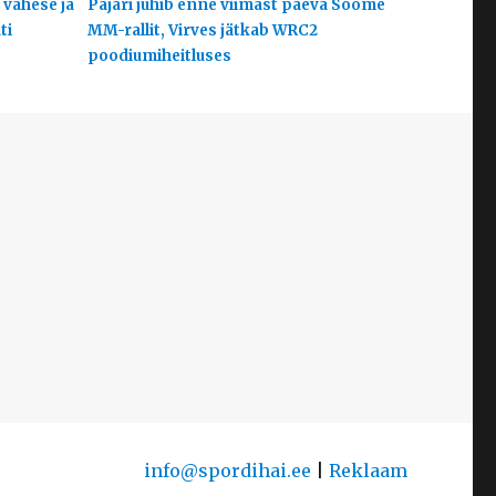
 vähese ja
Pajari juhib enne viimast päeva Soome
ti
MM-rallit, Virves jätkab WRC2
poodiumiheitluses
info@spordihai.ee
|
Reklaam