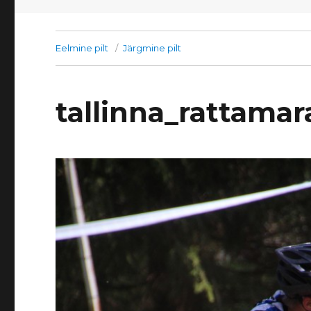
Eelmine pilt
Järgmine pilt
tallinna_rattama