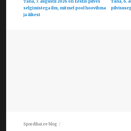
Täna, 7. augustil 2026 on Eestis pilves
Täna, 6. a
selgimistega ilm, mitmel pool hoovihma
pilvisuse
ja äikest
Spordihai.ee blog