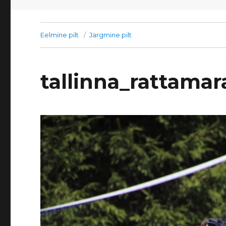
Eelmine pilt
Järgmine pilt
tallinna_rattama