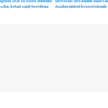
ugustil 2026 on Eestis muutliku
Electronic Arts kuulub nüüd Sa
ga ilm, kohati sajab hoovihma
Araabia juhitud konsortsiumile