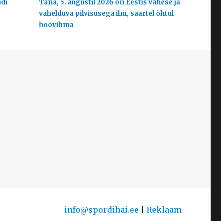
udi
Täna, 5. augustil 2026 on Eestis vähese ja
vahelduva pilvisusega ilm, saartel õhtul
hoovihma
info@spordihai.ee
|
Reklaam