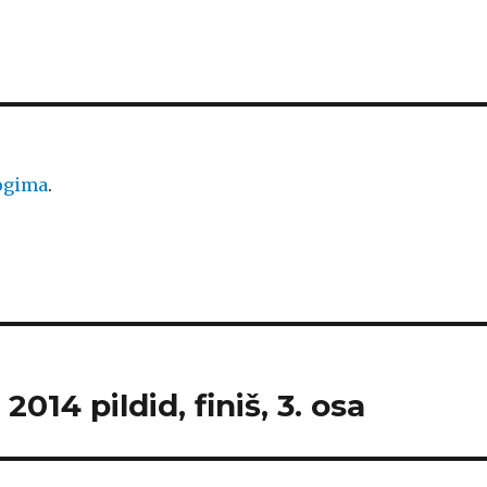
logima
.
014 pildid, finiš, 3. osa