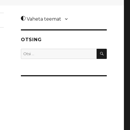
Vaheta teemat
OTSING
OTSI
Otsi: