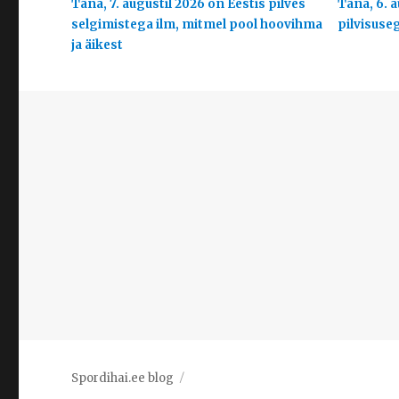
Täna, 7. augustil 2026 on Eestis pilves
Täna, 6. a
selgimistega ilm, mitmel pool hoovihma
pilvisuse
ja äikest
Spordihai.ee blog