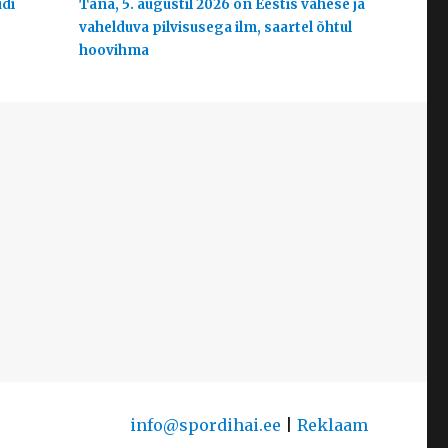
udi
Täna, 5. augustil 2026 on Eestis vähese ja
vahelduva pilvisusega ilm, saartel õhtul
hoovihma
info@spordihai.ee
|
Reklaam