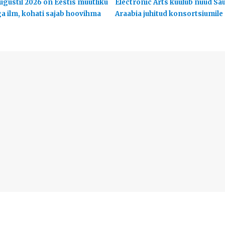
ugustil 2026 on Eestis muutliku
Electronic Arts kuulub nüüd Sa
ga ilm, kohati sajab hoovihma
Araabia juhitud konsortsiumile