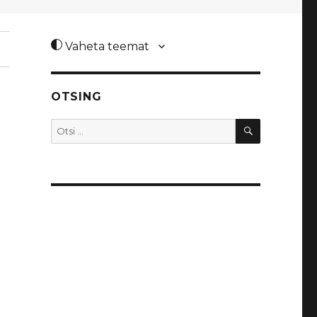
Vaheta teemat
OTSING
OTSI
Otsi: