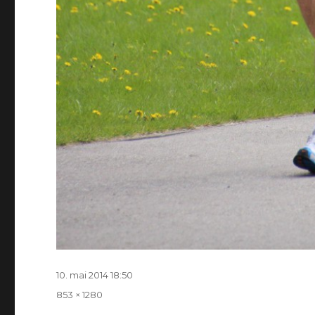
Postitatud
10. mai 2014 18:50
Täissuurus
853 × 1280