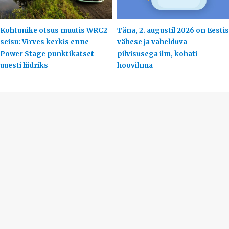
Kohtunike otsus muutis WRC2
Täna, 2. augustil 2026 on Eestis
seisu: Virves kerkis enne
vähese ja vahelduva
Power Stage punktikatset
pilvisusega ilm, kohati
uuesti liidriks
hoovihma