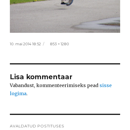
Postitatud
Täissuurus
10. mai 2014 18:52
853 × 1280
Lisa kommentaar
Vabandust, kommenteerimiseks pead
sisse
logima
.
Navigeerimine
AVALDATUD POSTITUSES