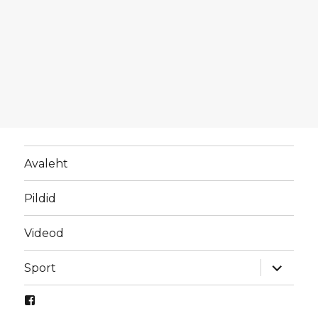
Avaleht
Pildid
Videod
laienda
Sport
alamme