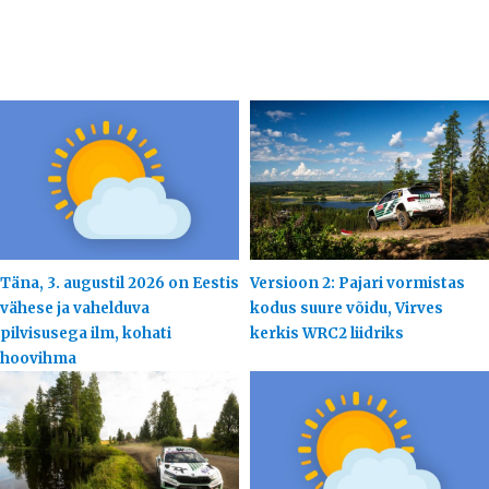
Täna, 3. augustil 2026 on Eestis
Versioon 2: Pajari vormistas
vähese ja vahelduva
kodus suure võidu, Virves
pilvisusega ilm, kohati
kerkis WRC2 liidriks
hoovihma