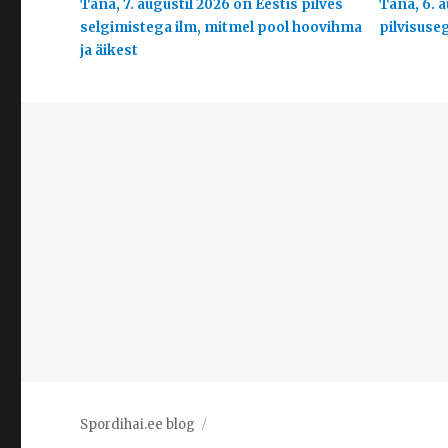
Täna, 7. augustil 2026 on Eestis pilves
Täna, 6. a
selgimistega ilm, mitmel pool hoovihma
pilvisuse
ja äikest
Spordihai.ee blog