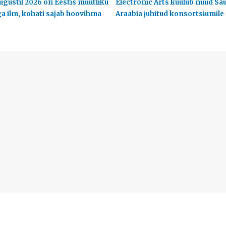
ugustil 2026 on Eestis muutliku
Electronic Arts kuulub nüüd Sa
ga ilm, kohati sajab hoovihma
Araabia juhitud konsortsiumile