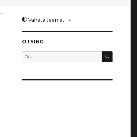
Vaheta teemat
OTSING
OTSI
Otsi: