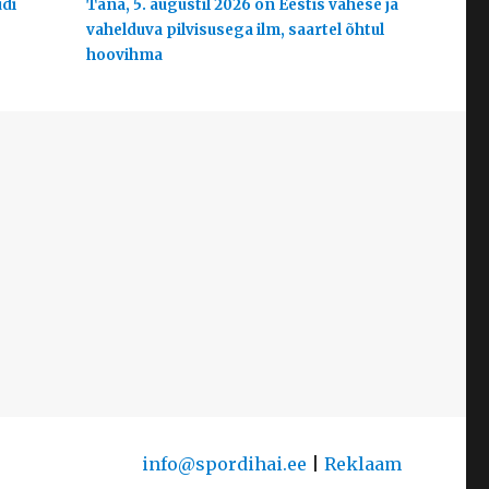
udi
Täna, 5. augustil 2026 on Eestis vähese ja
vahelduva pilvisusega ilm, saartel õhtul
hoovihma
info@spordihai.ee
|
Reklaam