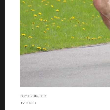
Postitatud
10. mai 2014 18:53
Täissuurus
853 × 1280