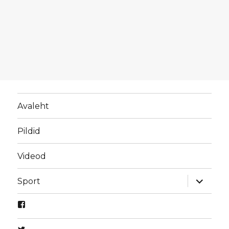
Avaleht
Pildid
Videod
laienda
Sport
alamme