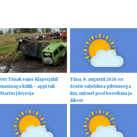
Ott Tänak vajus Klaperjahil
Täna, 8. augustil 2026 on
masinaga külili – appi tuli
Eestis vahelduva pilvisusega
Martin Järveoja
ilm, mitmel pool hoovihma ja
äikest