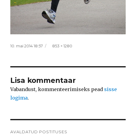
Postitatud
Täissuurus
10. mai 2014 18:57
853 × 1280
Lisa kommentaar
Vabandust, kommenteerimiseks pead
sisse
logima
.
Navigeerimine
AVALDATUD POSTITUSES