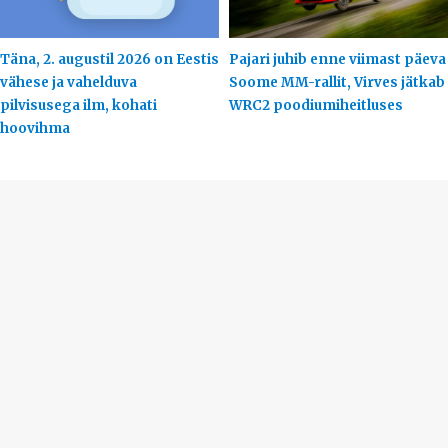
Täna, 2. augustil 2026 on Eestis
Pajari juhib enne viimast päeva
vähese ja vahelduva
Soome MM-rallit, Virves jätkab
pilvisusega ilm, kohati
WRC2 poodiumiheitluses
hoovihma