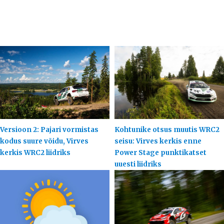
Versioon 2: Pajari vormistas
Kohtunike otsus muutis WRC2
kodus suure võidu, Virves
seisu: Virves kerkis enne
kerkis WRC2 liidriks
Power Stage punktikatset
uuesti liidriks