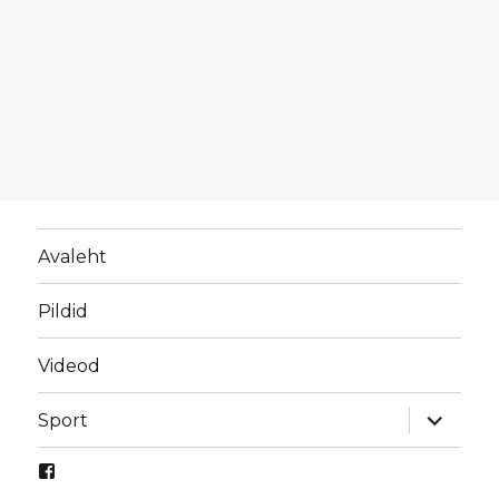
Avaleht
Pildid
Videod
laienda
Sport
alamme