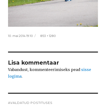
Postitatud
Täissuurus
10. mai 2014 19:10
853 × 1280
Lisa kommentaar
Vabandust, kommenteerimiseks pead
sisse
logima
.
Navigeerimine
AVALDATUD POSTITUSES