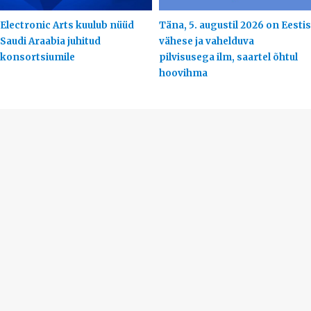
Electronic Arts kuulub nüüd
Täna, 5. augustil 2026 on Eestis
Saudi Araabia juhitud
vähese ja vahelduva
konsortsiumile
pilvisusega ilm, saartel õhtul
hoovihma