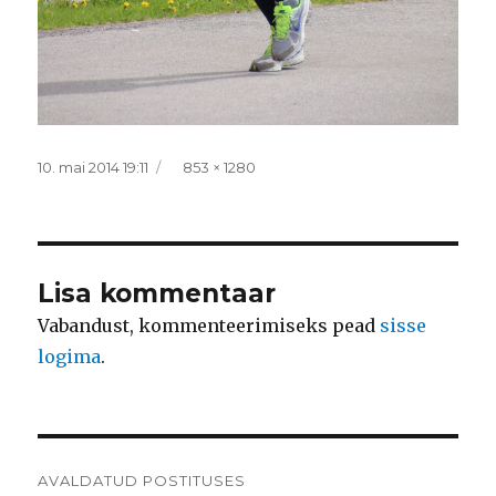
Postitatud
Täissuurus
10. mai 2014 19:11
853 × 1280
Lisa kommentaar
Vabandust, kommenteerimiseks pead
sisse
logima
.
Navigeerimine
AVALDATUD POSTITUSES