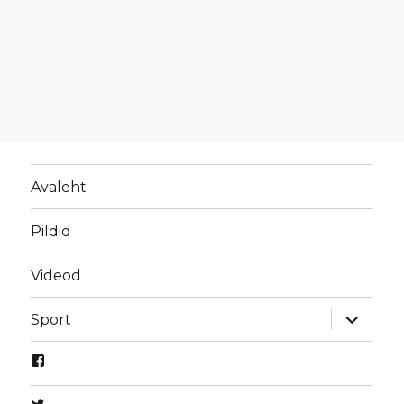
Avaleht
Pildid
Videod
laienda
Sport
alamme