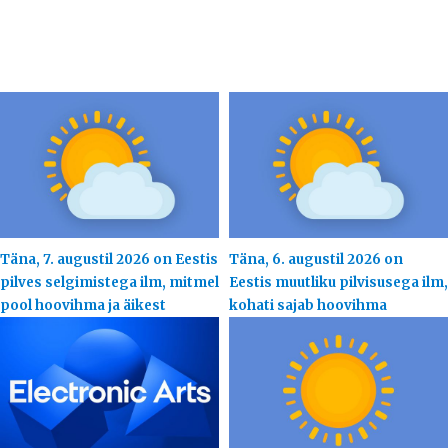
Täna, 7. augustil 2026 on Eestis
Täna, 6. augustil 2026 on
pilves selgimistega ilm, mitmel
Eestis muutliku pilvisusega ilm,
pool hoovihma ja äikest
kohati sajab hoovihma