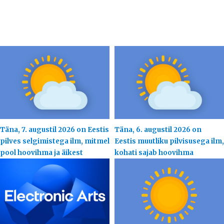
Täna, 7. augustil 2026 on Eestis
Täna, 6. augustil 2026 on
pilves selgimistega ilm, mitmel
Eestis muutliku pilvisusega ilm,
pool hoovihma ja äikest
kohati sajab hoovihma