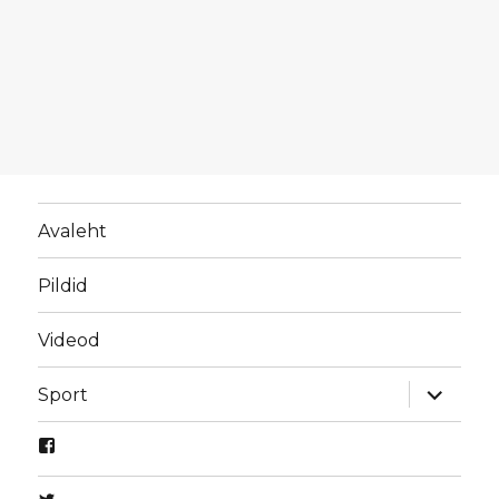
Avaleht
Pildid
Videod
laienda
Sport
alamme