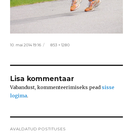
Postitatud
Täissuurus
10. mai 2014 19:16
853 × 1280
Lisa kommentaar
Vabandust, kommenteerimiseks pead
sisse
logima
.
Navigeerimine
AVALDATUD POSTITUSES