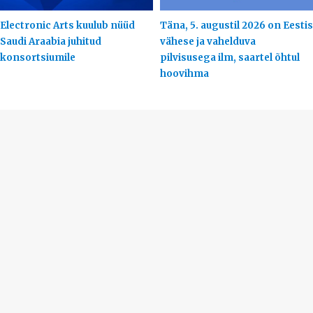
Electronic Arts kuulub nüüd
Täna, 5. augustil 2026 on Eestis
Saudi Araabia juhitud
vähese ja vahelduva
konsortsiumile
pilvisusega ilm, saartel õhtul
hoovihma