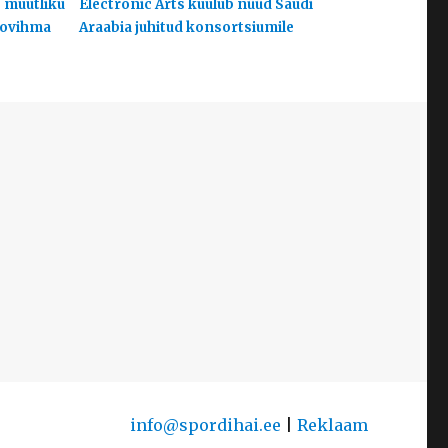
s muutliku
Electronic Arts kuulub nüüd Saudi
hoovihma
Araabia juhitud konsortsiumile
info@spordihai.ee
|
Reklaam