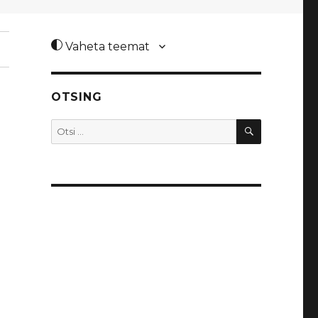
Vaheta teemat
OTSING
OTSI
Otsi: