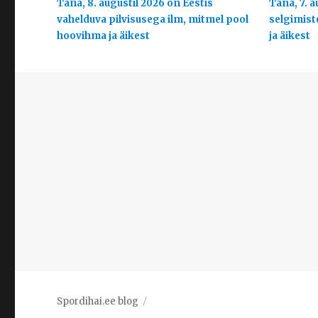
Täna, 8. augustil 2026 on Eestis
Täna, 7. a
vahelduva pilvisusega ilm, mitmel pool
selgimist
hoovihma ja äikest
ja äikest
Spordihai.ee blog