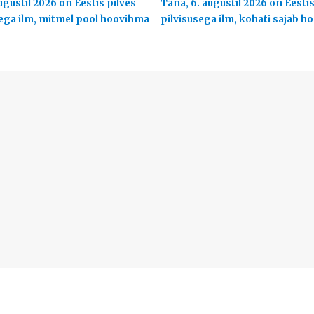
ugustil 2026 on Eestis pilves
Täna, 6. augustil 2026 on Eesti
ega ilm, mitmel pool hoovihma
pilvisusega ilm, kohati sajab 