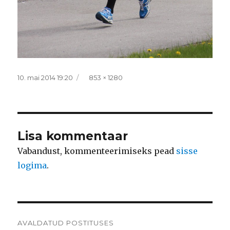
Postitatud
Täissuurus
10. mai 2014 19:20
853 × 1280
Lisa kommentaar
Vabandust, kommenteerimiseks pead
sisse
logima
.
Navigeerimine
AVALDATUD POSTITUSES