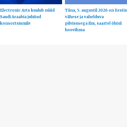
Electronic Arts kuulub nüüd
Täna, 5. augustil 2026 on Eestis
Saudi Araabia juhitud
vähese ja vahelduva
konsortsiumile
pilvisusega ilm, saartel õhtul
hoovihma