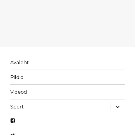
Avaleht
Pildid
Videod
laienda
Sport
alamme